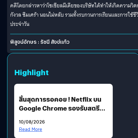
คดีโดยกล่าวหาว่าโซเชียลมีเดียของบริษัทได้ทำให้เกิดความวิต
กังวล ซึมเศร้า นอนไม่หลับ รวมทั้งรบกวนการเรียนและการใช้ชีว
ประจำวัน
พิสูจน์อักษร : รัชนี สังข์แก้ว
Highlight
สิ้นสุดการรอคอย ! Netflix บน
Google Chrome รองรับสตรีม
คมชัดระดับ 4K แต่ต้องผ่าน
10/08/2026
เงื่อนไขที่กำหนด
Read More