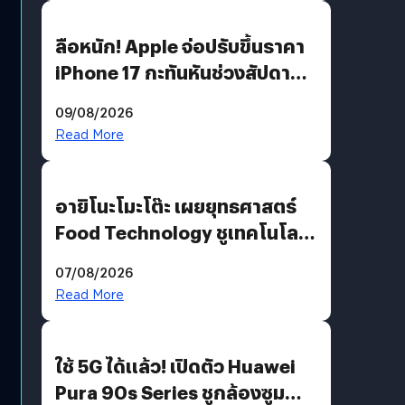
ลือหนัก! Apple จ่อปรับขึ้นราคา
iPhone 17 กะทันหันช่วงสัปดาห์ที่
10 สิงหาคมนี้
09/08/2026
Read More
อายิโนะโมะโต๊ะ เผยยุทธศาสตร์
Food Technology ชูเทคโนโลยี
“AminoScience” เจาะอินไซต์ผู้
07/08/2026
บริโภคและ B2B
Read More
ใช้ 5G ได้แล้ว! เปิดตัว Huawei
Pura 90s Series ชูกล้องซูม