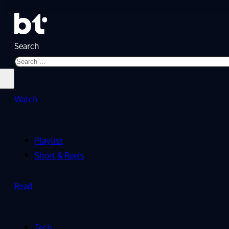
Search
Watch
Playlist
Short & Reels
Read
Tech