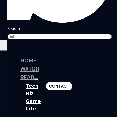
Search
HOME
WATCH
READ
Tech
CONTACT
Biz
Game
Life