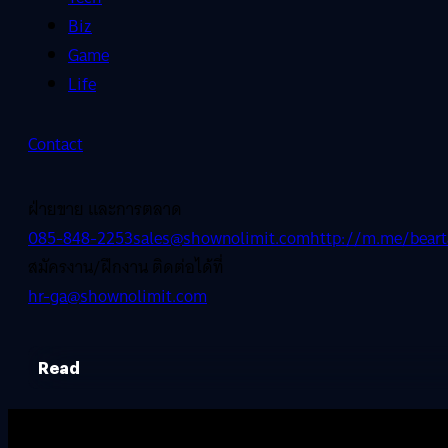
Biz
Game
Life
Contact
ฝ่ายขาย และการตลาด
085-848-2253
sales@shownolimit.com
http://m.me/beart
สมัครงาน/ฝึกงาน ติดต่อได้ที่
hr-ga@shownolimit.com
Read