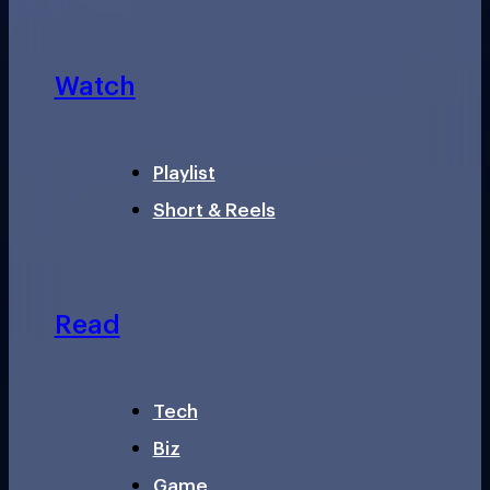
Watch
Playlist
Short & Reels
Read
Tech
Biz
Game