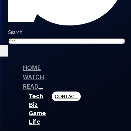
Search
HOME
WATCH
READ
Tech
CONTACT
Biz
Game
Life