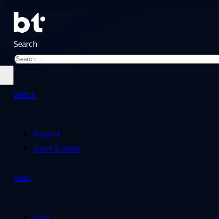
Search
Watch
Playlist
Short & Reels
Read
Tech