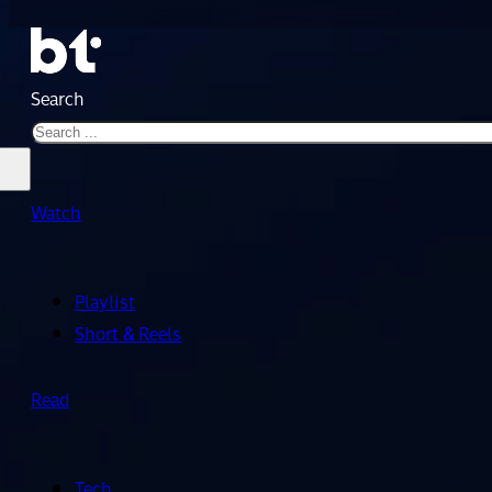
Search
Watch
Playlist
Short & Reels
Read
Tech