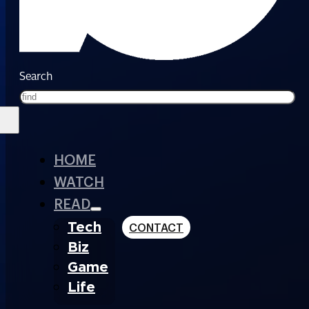
Search
HOME
WATCH
READ
Tech
CONTACT
Biz
Game
Life