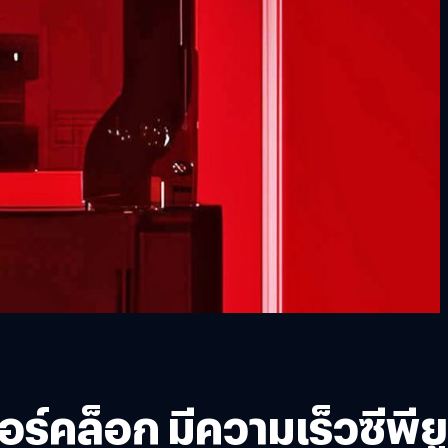
ร์คล็อก มีความเร็วซีพียู