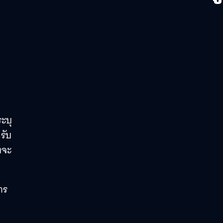
ะบุ
รับ
งจะ
าร