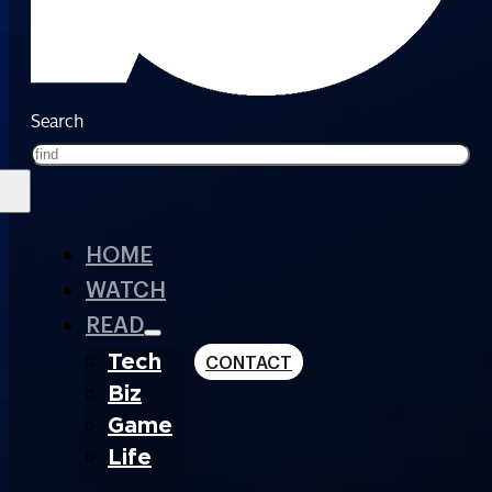
Search
HOME
WATCH
READ
Tech
CONTACT
Biz
Game
Life