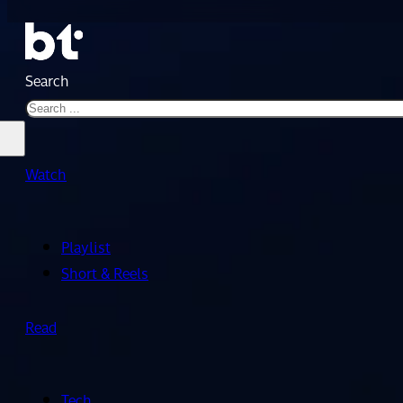
Search
Watch
Playlist
Short & Reels
Read
Tech