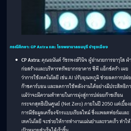
กรณีศึกษา: CP Axtra และ โรงพยาบาลธนบุรี บำรุงเมือง
CP Axtra:
คุณอนันต์ วัชรพงษ์วินิจ ผู้อำนวยการอาวุโส ฝ่
ก่อสร้างและบริหารทรัพยากรอาคาร ซีพี แอ็กซ์ตร้า เผย
ว่าการใช้เทคโนโลยี เช่น AI ปรับอุณหภูมิ ช่วยลดการปล่
ก๊าซคาร์บอน และลดการใช้พลังงานได้อย่างมีประสิทธิภ
แม้ว่าจะมีความท้าทายในการมุ่งสู่การปล่อยก๊าซเรือน
กระจกสุทธิเป็นศูนย์ (Net Zero) ภายในปี 2050 แต่เบื้อง
การมีข้อมูลเครื่องจักรแบบเรียลไทม์ ซึ่งแพลตฟอร์มและ
เทคโนโลยี จะช่วยให้การทำงานแม่นยำและรวดเร็ว ทำให้
เป้าหมายสำเร็จได้เร็วขึ้น