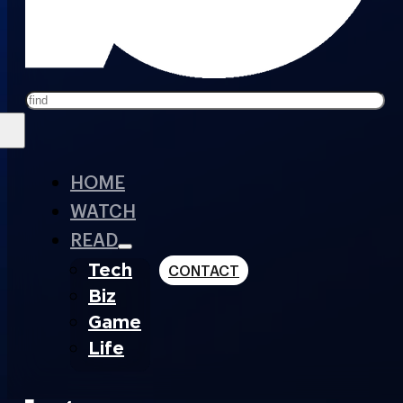
Search
HOME
WATCH
READ
Tech
CONTACT
Biz
Game
Life