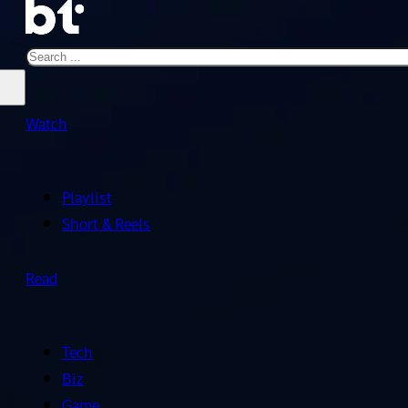
Search
Watch
Playlist
Short & Reels
Read
Tech
Biz
Game