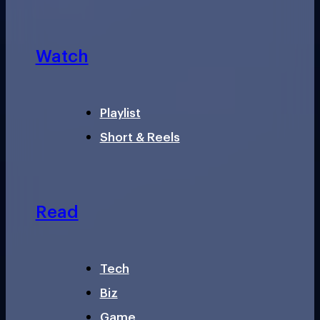
Watch
Playlist
Short & Reels
Read
Tech
Biz
Game