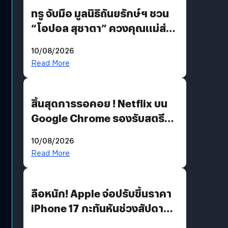
ทรู จับมือ มูลนิธิถันยรักษ์ฯ ชวน
“โอปอล สุชาตา” ควงคุณแม่ส่ง
ต่อแคมเปญ “เต้าต้องตรวจ”
10/08/2026
เติมเต็มความหมายวันแม่ปีนี้
Read More
สิ้นสุดการรอคอย ! Netflix บน
Google Chrome รองรับสตรีม
คมชัดระดับ 4K แต่ต้องผ่าน
10/08/2026
เงื่อนไขที่กำหนด
Read More
ลือหนัก! Apple จ่อปรับขึ้นราคา
iPhone 17 กะทันหันช่วงสัปดาห์ที่
10 สิงหาคมนี้