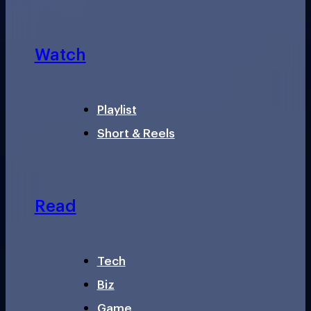
Watch
Playlist
Short & Reels
Read
Tech
Biz
Game