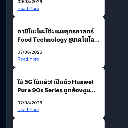
09/08/2026
Read More
อายิโนะโมะโต๊ะ เผยยุทธศาสตร์
Food Technology ชูเทคโนโลยี
“AminoScience” เจาะอินไซต์ผู้
07/08/2026
บริโภคและ B2B
Read More
ใช้ 5G ได้แล้ว! เปิดตัว Huawei
Pura 90s Series ชูกล้องซูม
200 MP ในรุ่นท็อป
07/08/2026
Read More