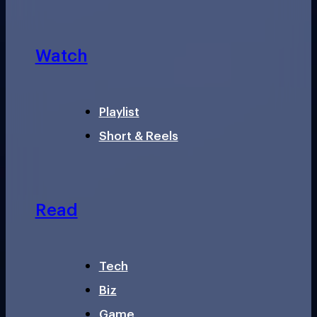
Watch
Playlist
Short & Reels
Read
Tech
Biz
Game