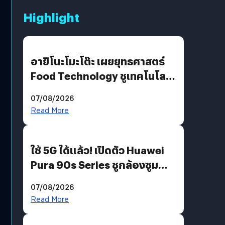
Highlight
อายิโนะโมะโต๊ะ เผยยุทธศาสตร์
Food Technology ชูเทคโนโลยี
“AminoScience” เจาะอินไซต์ผู้
07/08/2026
บริโภคและ B2B
Read More
ใช้ 5G ได้แล้ว! เปิดตัว Huawei
Pura 90s Series ชูกล้องซูม
200 MP ในรุ่นท็อป
07/08/2026
Read More