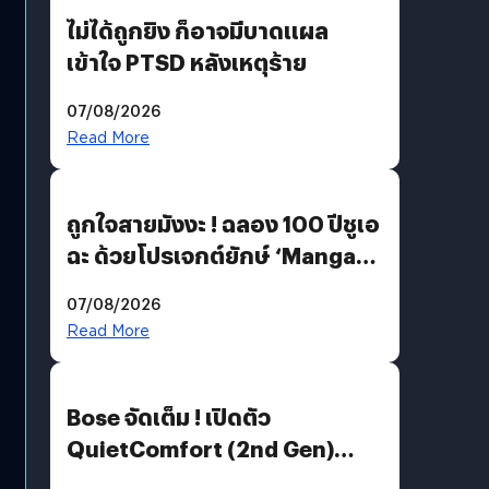
ไม่ได้ถูกยิง ก็อาจมีบาดแผล
เข้าใจ PTSD หลังเหตุร้าย
07/08/2026
Read More
ถูกใจสายมังงะ ! ฉลอง 100 ปีชูเอ
ฉะ ด้วยโปรเจกต์ยักษ์ ‘Manga
Million’ เปิดให้อ่านฟรี 1 ล้านหน้า
07/08/2026
มีภาษาไทยด้วย
Read More
Bose จัดเต็ม ! เปิดตัว
QuietComfort (2nd Gen)
ฟีเจอร์ใหม่เพียบ แต่ราคาเดิม