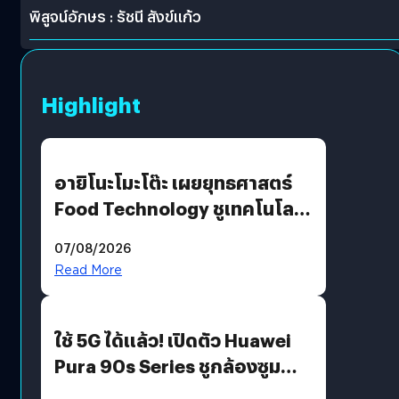
พิสูจน์อักษร : รัชนี สังข์แก้ว
Highlight
อายิโนะโมะโต๊ะ เผยยุทธศาสตร์
Food Technology ชูเทคโนโลยี
“AminoScience” เจาะอินไซต์ผู้
07/08/2026
บริโภคและ B2B
Read More
ใช้ 5G ได้แล้ว! เปิดตัว Huawei
Pura 90s Series ชูกล้องซูม
200 MP ในรุ่นท็อป