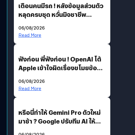
เตือนคนมีรถ ! หลังข้อมูลส่วนตัว
หลุดครบชุด หวั่นมิจชาชีพ
สวมรอย ล่าสุดพบแล้วเกิดจาก
06/08/2026
รหัสผ่านหลุด ไม่ใช่แฮ็กเกอร์
Read More
ฟังก่อน พี่ฟังก่อน ! OpenAI โต้
Apple เข้าใจผิดเรื่องขโมยข้อมูล
อีกฝั่งไม่ตอบโต้ แต่ฟ้องต่อ
06/08/2026
Read More
หรือนี่ทำให้ Gemini Pro ตัวใหม่
มาช้า ? Google ปรับทีม AI ให้
Demis Hassabis ลุยพัฒนา
06/08/2026