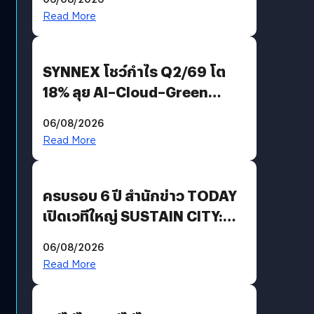
AGI
Read More
SYNNEX โชว์กำไร Q2/69 โต
18% ลุย AI–Cloud–Green
Energy สร้างฐาน Recurring
06/08/2026
Revenue เร่งเครื่อง New
Read More
Growth Engine พร้อมจ่าย
ปันผล 0.10 บาท/หุ้น
ครบรอบ 6 ปี สำนักข่าว TODAY
เปิดเวทีใหญ่ SUSTAIN CITY:
THE GREEN TRANSITION ถก
06/08/2026
แนวทางปรับตัวสู่เศรษฐกิจสี
Read More
เขียวอย่างยั่งยืน