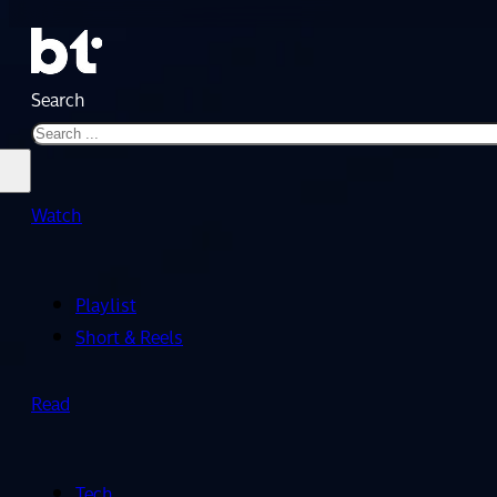
Search
Watch
Playlist
Short & Reels
Read
Tech