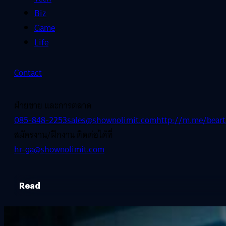
Biz
Game
Life
Contact
ฝ่ายขาย และการตลาด
085-848-2253
sales@shownolimit.com
http://m.me/beart
สมัครงาน/ฝึกงาน ติดต่อได้ที่
hr-ga@shownolimit.com
Read