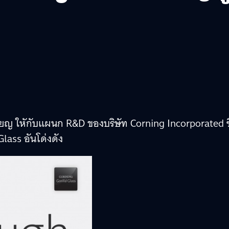
ยญ ใหักับแผนก R&D ของบริษัท Corning Incorporated ซึ
lass อันโด่งดัง