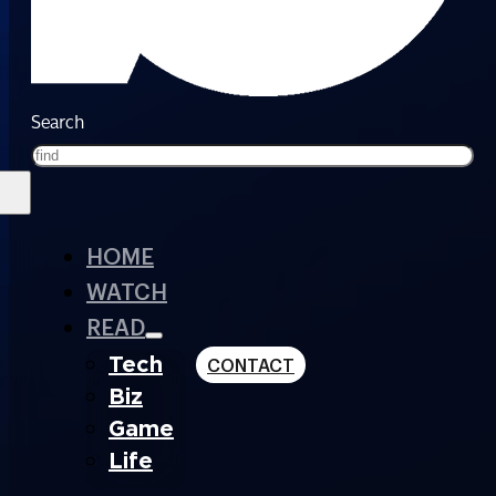
Search
HOME
WATCH
READ
Tech
CONTACT
Biz
Game
Life