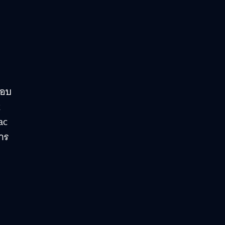
ือบ
k
ac
าร