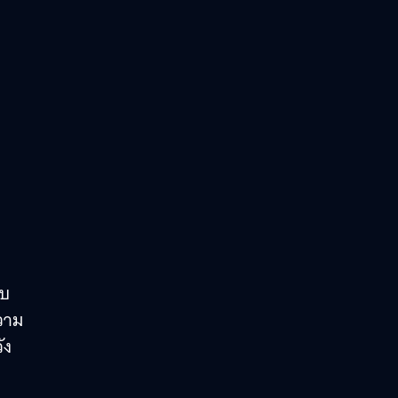
อบ
ความ
ัง