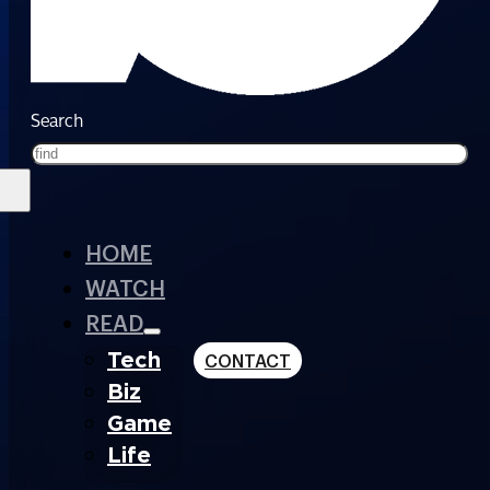
Search
HOME
WATCH
READ
Tech
CONTACT
Biz
Game
Life