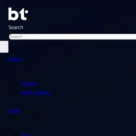
Search
Watch
Playlist
Short & Reels
Read
Tech