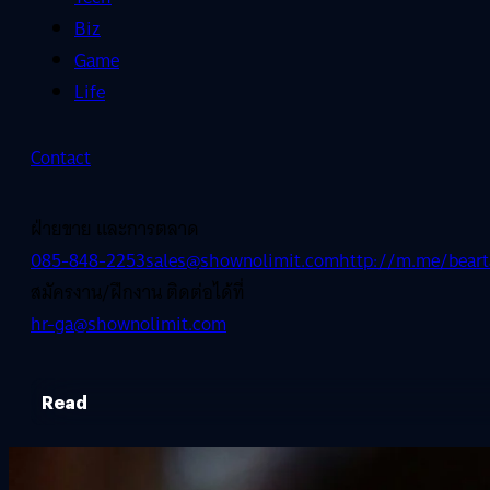
Biz
Game
Life
Contact
ฝ่ายขาย และการตลาด
085-848-2253
sales@shownolimit.com
http://m.me/beart
สมัครงาน/ฝึกงาน ติดต่อได้ที่
hr-ga@shownolimit.com
Read