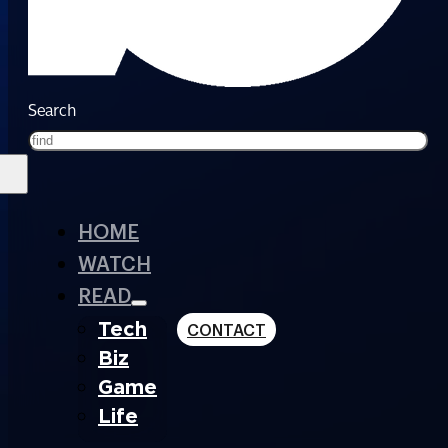
Search
HOME
WATCH
READ
Tech
CONTACT
Biz
Game
Life