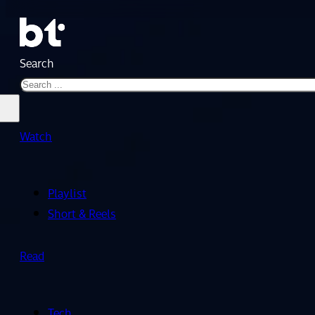
Search
Watch
Playlist
Short & Reels
Read
Tech