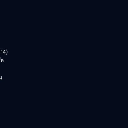
.14)
ือ
คน