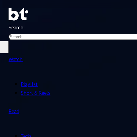
Search
Watch
Playlist
Short & Reels
Read
Tech