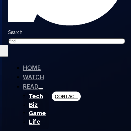
Search
HOME
WATCH
READ
Tech
CONTACT
Biz
Game
Life