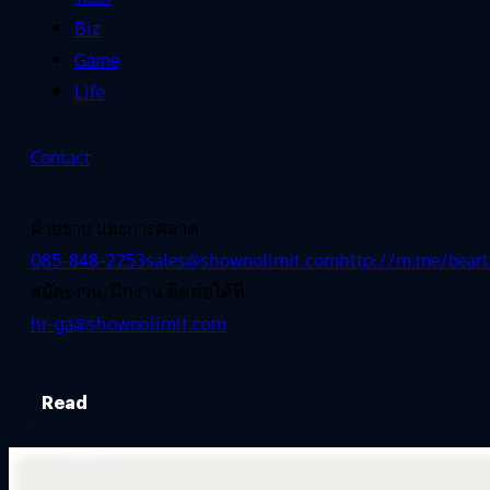
Biz
Game
Life
Contact
ฝ่ายขาย และการตลาด
085-848-2253
sales@shownolimit.com
http://m.me/beart
สมัครงาน/ฝึกงาน ติดต่อได้ที่
hr-ga@shownolimit.com
Read