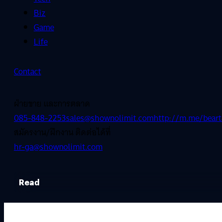
Biz
Game
Life
Contact
ฝ่ายขาย และการตลาด
085-848-2253
sales@shownolimit.com
http://m.me/beart
สมัครงาน/ฝึกงาน ติดต่อได้ที่
hr-ga@shownolimit.com
Read