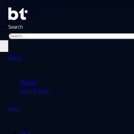
Search
Watch
Playlist
Short & Reels
Read
Tech