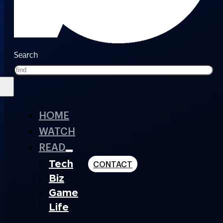
Search
HOME
WATCH
READ
Tech
CONTACT
Biz
Game
Life