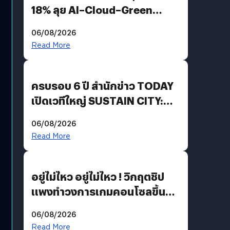
18% ลุย AI–Cloud–Green
Energy สร้างฐาน Recurring
06/08/2026
Revenue เร่งเครื่อง New
Read More
Growth Engine พร้อมจ่าย
ปันผล 0.10 บาท/หุ้น
ครบรอบ 6 ปี สำนักข่าว TODAY
เปิดเวทีใหญ่ SUSTAIN CITY:
THE GREEN TRANSITION ถก
06/08/2026
แนวทางปรับตัวสู่เศรษฐกิจสี
Read More
เขียวอย่างยั่งยืน
อยู่ไม่ไหว อยู่ไม่ไหว ! วิกฤตชิป
แพงทำวงการเกมคอนโซลขึ้น
ราคายับ แบบนี้เกมเมอร์อยู่ยังไง
06/08/2026
?
Read More