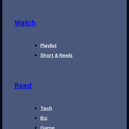
Watch
Playlist
Short & Reels
Read
Tech
Biz
Game