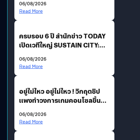
06/08/2026
Revenue เร่งเครื่อง New
Read More
Growth Engine พร้อมจ่าย
ปันผล 0.10 บาท/หุ้น
ครบรอบ 6 ปี สำนักข่าว TODAY
เปิดเวทีใหญ่ SUSTAIN CITY:
THE GREEN TRANSITION ถก
06/08/2026
แนวทางปรับตัวสู่เศรษฐกิจสี
Read More
เขียวอย่างยั่งยืน
อยู่ไม่ไหว อยู่ไม่ไหว ! วิกฤตชิป
แพงทำวงการเกมคอนโซลขึ้น
ราคายับ แบบนี้เกมเมอร์อยู่ยังไง
06/08/2026
?
Read More