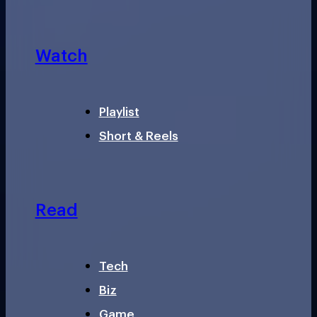
Watch
Playlist
Short & Reels
Read
Tech
Biz
Game