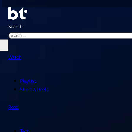
Search
Watch
Playlist
Short & Reels
Read
Tech