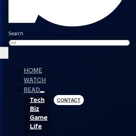
Search
HOME
WATCH
READ
Tech
CONTACT
Biz
Game
Life