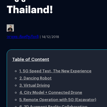
Thailand!
วรายุทธ เชิดศรีชูเกียรติ
| 14/12/2018
Table of Content
1. 5G Speed Test, The New Experience
2. Dancing Robot
3. Virtual Driving
4. City Model + Connected Drone
5. Remote Operation with 5G (Excavator)
6. 3D Augment Reality Collaboration