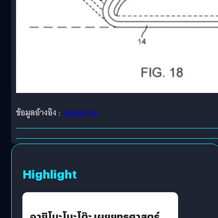
ข้อมูลอ้างอิง :
gsmarena
Highlight
อายิโนะโมะโต๊ะ เผยยุทธศาสตร์