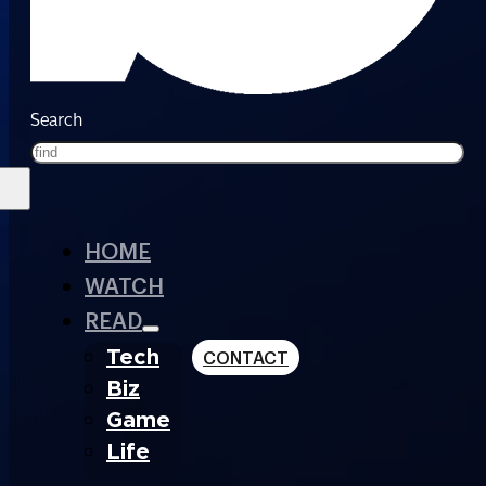
Search
HOME
WATCH
READ
Tech
CONTACT
Biz
Game
Life