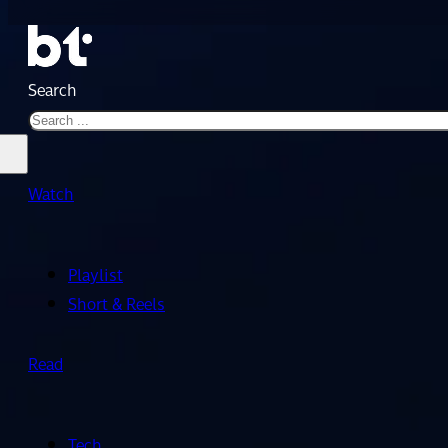
Search
Watch
Playlist
Short & Reels
Read
Tech