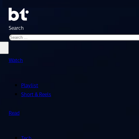
Search
Watch
Playlist
Short & Reels
Read
Tech