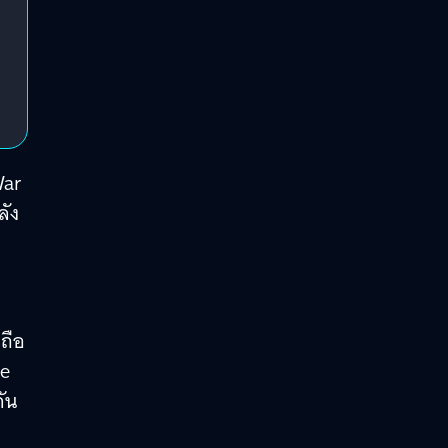
War
ลัง
ถือ
le
กัน