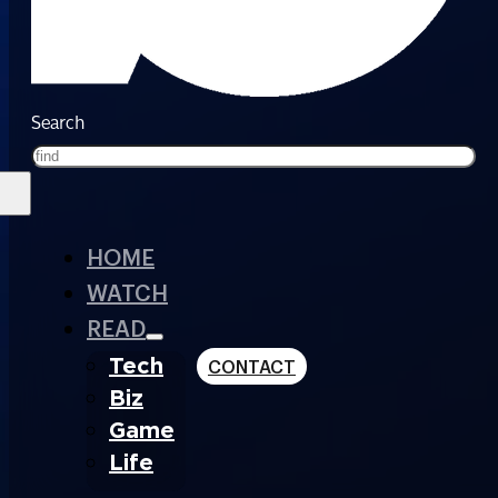
Search
HOME
WATCH
READ
Tech
CONTACT
Biz
Game
Life