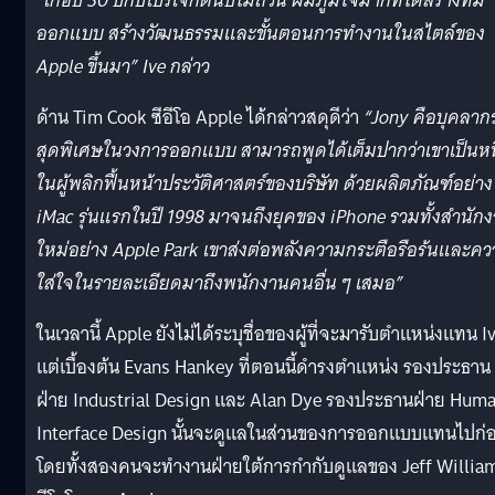
“เกือบ 30 ปีกับโปรเจ็กต์นับไม่ถ้วน ผมภูมิใจมากที่ได้สร้างทีม
ออกแบบ สร้างวัฒนธรรมและขั้นตอนการทำงานในสไตล์ของ
Apple ขึ้นมา” Ive กล่าว
ด้าน Tim Cook ซีอีโอ Apple ได้กล่าวสดุดีว่า
“Jony คือบุคลาก
สุดพิเศษในวงการออกแบบ สามารถพูดได้เต็มปากว่าเขาเป็นหนึ
ในผู้พลิกฟื้นหน้าประวัติศาสตร์ของบริษัท ด้วยผลิตภัณฑ์อย่าง
iMac รุ่นแรกในปี 1998 มาจนถึงยุคของ iPhone รวมทั้งสำนัก
ใหม่อย่าง Apple Park เขาส่งต่อพลังความกระตือรือร้นและค
ใส่ใจในรายละเอียดมาถึงพนักงานคนอื่น ๆ เสมอ”
ในเวลานี้ Apple ยังไม่ได้ระบุชื่อของผู้ที่จะมารับตำแหน่งแทน I
แต่เบื้องต้น Evans Hankey ที่ตอนนี้ดำรงตำแหน่ง รองประธาน
ฝ่าย Industrial Design และ Alan Dye รองประธานฝ่าย Hum
Interface Design นั้นจะดูแลในส่วนของการออกแบบแทนไปก่
โดยทั้งสองคนจะทำงานฝ่ายใต้การกำกับดูแลของ Jeff Willia