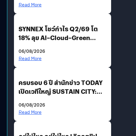
AGI
Read More
SYNNEX โชว์กำไร Q2/69 โต
18% ลุย AI–Cloud–Green
Energy สร้างฐาน Recurring
06/08/2026
Revenue เร่งเครื่อง New
Read More
Growth Engine พร้อมจ่าย
ปันผล 0.10 บาท/หุ้น
ครบรอบ 6 ปี สำนักข่าว TODAY
เปิดเวทีใหญ่ SUSTAIN CITY:
THE GREEN TRANSITION ถก
06/08/2026
แนวทางปรับตัวสู่เศรษฐกิจสี
Read More
เขียวอย่างยั่งยืน