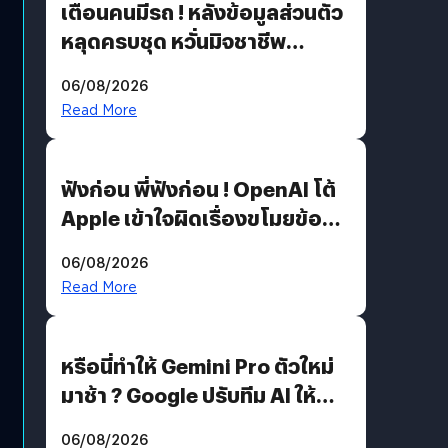
เตือนคนมีรถ ! หลังข้อมูลส่วนตัว
หลุดครบชุด หวั่นมิจชาชีพ
สวมรอย ล่าสุดพบแล้วเกิดจาก
06/08/2026
รหัสผ่านหลุด ไม่ใช่แฮ็กเกอร์
Read More
ฟังก่อน พี่ฟังก่อน ! OpenAI โต้
Apple เข้าใจผิดเรื่องขโมยข้อมูล
อีกฝั่งไม่ตอบโต้ แต่ฟ้องต่อ
06/08/2026
Read More
หรือนี่ทำให้ Gemini Pro ตัวใหม่
มาช้า ? Google ปรับทีม AI ให้
Demis Hassabis ลุยพัฒนา
06/08/2026