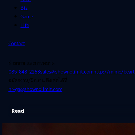
Biz
Game
Life
Contact
ฝ่ายขาย และการตลาด
085-848-2253
sales@shownolimit.com
http://m.me/beart
สมัครงาน/ฝึกงาน ติดต่อได้ที่
hr-ga@shownolimit.com
Read