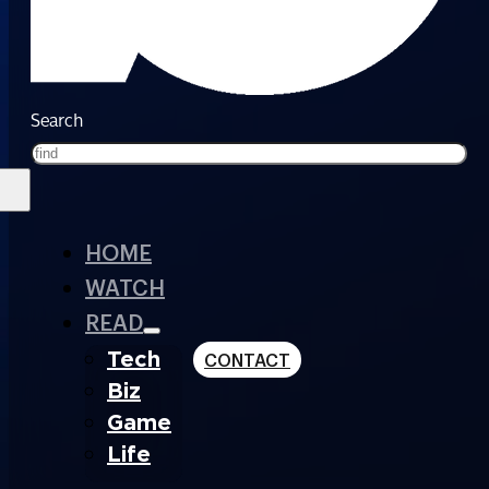
Search
HOME
WATCH
READ
Tech
CONTACT
Biz
Game
Life