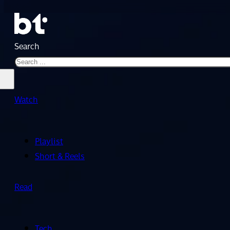
Search
Watch
Playlist
Short & Reels
Read
Tech