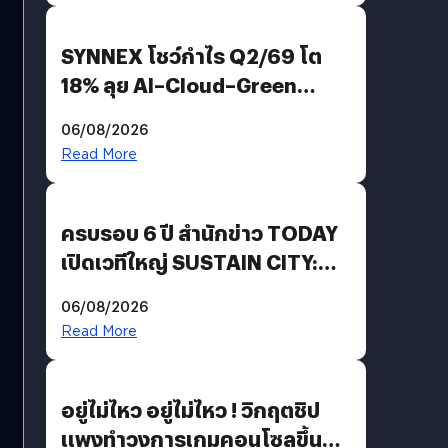
SYNNEX โชว์กำไร Q2/69 โต
18% ลุย AI–Cloud–Green
Energy สร้างฐาน Recurring
06/08/2026
Revenue เร่งเครื่อง New
Read More
Growth Engine พร้อมจ่าย
ปันผล 0.10 บาท/หุ้น
ครบรอบ 6 ปี สำนักข่าว TODAY
เปิดเวทีใหญ่ SUSTAIN CITY:
THE GREEN TRANSITION ถก
06/08/2026
แนวทางปรับตัวสู่เศรษฐกิจสี
Read More
เขียวอย่างยั่งยืน
อยู่ไม่ไหว อยู่ไม่ไหว ! วิกฤตชิป
แพงทำวงการเกมคอนโซลขึ้น