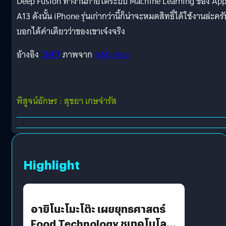
Deep Fusion ทำงานภายใต้ระบบ Machine Learning ของ App
A13 ดังนั้น iPhone รุ่นเก่ากว่านี้ก็น่าจะหมดสิทธิ์ได้ใช้งานล่ะครั
บอกได้คำเดียวว่าของเขาเจ๋งจริง
อ้างอิง
CNET
ภาพจาก
@Stalman
พิสูจน์อักษร : สุชยา เกษจำรัส
Highlight
อายิโนะโมะโต๊ะ เผยยุทธศาสตร์
Food Technology ชูเทคโนโลยี