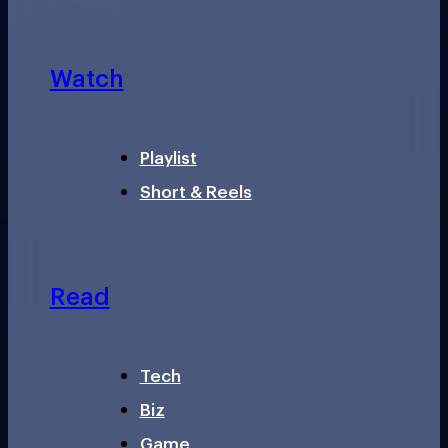
Watch
Playlist
Short & Reels
Read
Tech
Biz
Game