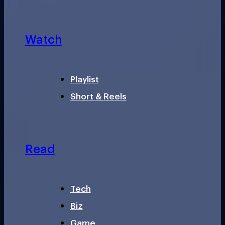
Watch
Playlist
Short & Reels
Read
Tech
Biz
Game