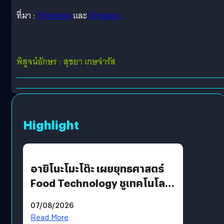
ที่มา :
TheVerge
และ
Dropbox
พิสูจน์อักษร : สุชยา เกษจำรัส
Highlight
อายิโนะโมะโต๊ะ เผยยุทธศาสตร์
Food Technology ชูเทคโนโลยี
“AminoScience” เจาะอินไซต์ผู้
07/08/2026
บริโภคและ B2B
Read More