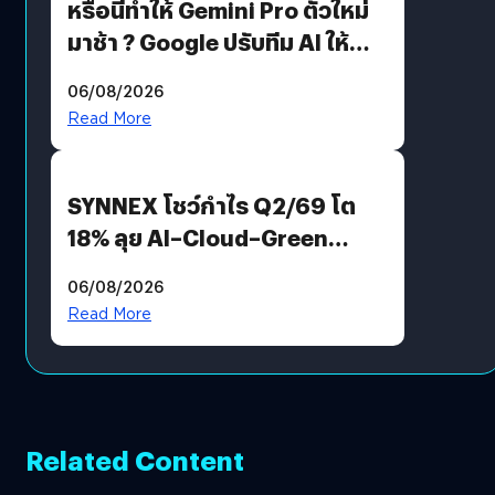
หรือนี่ทำให้ Gemini Pro ตัวใหม่
มาช้า ? Google ปรับทีม AI ให้
Demis Hassabis ลุยพัฒนา
06/08/2026
AGI
Read More
SYNNEX โชว์กำไร Q2/69 โต
18% ลุย AI–Cloud–Green
Energy สร้างฐาน Recurring
06/08/2026
Revenue เร่งเครื่อง New
Read More
Growth Engine พร้อมจ่าย
ปันผล 0.10 บาท/หุ้น
Related Content