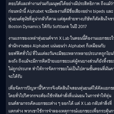
ตอบโต้และทำงานร่วมกับมนุษย์ได้อย่างมีประสิทธิภาพ ถึงแม้ว่
ก่อนหน้านี้ Alphabet จะมีผลงานที่มีชื่อเสียงอย่าง bipeds และ
หุ่นยนต์สุนัขที่ดูน่ากลัวก็ตาม แต่สุดท้ายทางบริษัทก็ตัดสินใจข
Boston Dynamics ให้กับ Softbank ในปี 2017
งานแรกของเหล่าหุ่นยนต์จาก X Lab ในตอนนี้คืองานแยกขยะใ
สำนักงานของ Alphabet แน่นอนว่า Alphabet ก็เหมือนกับ
ออฟฟิศทั่วไป ที่ในแต่ละวันจะมีขยะหลากหลายประเภทถูกโยนท
ลงถัง ถึงแม้จะมีการติดป้ายแยกขยะแต่ผู้คนบางส่วนก็ยังทิ้งขย
ไม่ถูกประเภท ทำให้การจัดการขยะไม่เป็นไปตามขั้นตอนที่มันค
จะได้รับ
เพื่อจัดการปัญหานี้วิศวกรจึงตัดสินใจสอนหุ่นยนต์ให้คัดแยกข
โดยทั่วไปวิศวกรจะต้องใช้รหัสคำสั่งที่แน่นอน ในการทำให้หุ่น
ยนต์สามารถคัดแยกขยะต่าง ๆ ออกได้ แต่ X Lab กลับทำสิ่งที่
แตกต่าง พวกเขาใช้การจำลองเหตุการณ์แยกขยะเพื่อกระตุ้นก