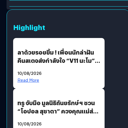
Highlight
ลาด้วยรอยยิ้ม ! เพื่อนนักล่าฝัน
คืนสเตจส่งกำลังใจ “V11 นะโม”
ยุติฝันสัปดาห์ที่ 9 ท่ามกลางความ
10/08/2026
รักแน่นฮอลล์
Read More
ทรู จับมือ มูลนิธิถันยรักษ์ฯ ชวน
“โอปอล สุชาตา” ควงคุณแม่ส่ง
ต่อแคมเปญ “เต้าต้องตรวจ”
10/08/2026
เติมเต็มความหมายวันแม่ปีนี้