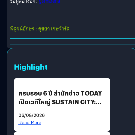
ข้อมูลอ้างอิง :
gsmarena
พิสูจน์อักษร : สุชยา เกษจำรัส
Highlight
ครบรอบ 6 ปี สำนักข่าว TODAY
เปิดเวทีใหญ่ SUSTAIN CITY:
THE GREEN TRANSITION ถก
06/08/2026
แนวทางปรับตัวสู่เศรษฐกิจสี
Read More
เขียวอย่างยั่งยืน