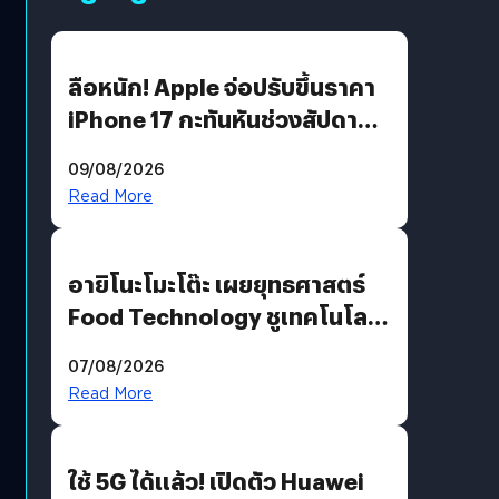
ลือหนัก! Apple จ่อปรับขึ้นราคา
iPhone 17 กะทันหันช่วงสัปดาห์ที่
10 สิงหาคมนี้
09/08/2026
Read More
อายิโนะโมะโต๊ะ เผยยุทธศาสตร์
Food Technology ชูเทคโนโลยี
“AminoScience” เจาะอินไซต์ผู้
07/08/2026
บริโภคและ B2B
Read More
ใช้ 5G ได้แล้ว! เปิดตัว Huawei