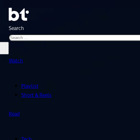
Search
Watch
Playlist
Short & Reels
Read
Tech