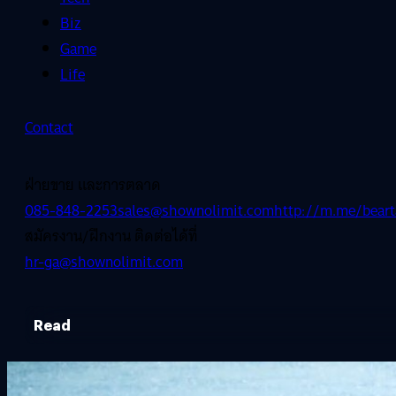
Biz
Game
Life
Contact
ฝ่ายขาย และการตลาด
085-848-2253
sales@shownolimit.com
http://m.me/beart
สมัครงาน/ฝึกงาน ติดต่อได้ที่
hr-ga@shownolimit.com
Read