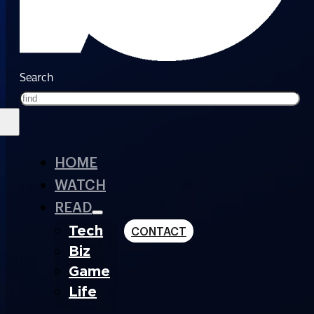
Search
HOME
WATCH
READ
Tech
CONTACT
Biz
Game
Life