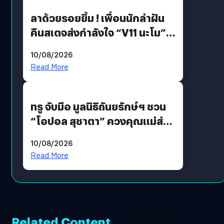
ลาด้วยรอยยิ้ม ! เพื่อนนักล่าฝัน
คืนสเตจส่งกำลังใจ “V11 นะโม”
ยุติฝันสัปดาห์ที่ 9 ท่ามกลางความ
10/08/2026
รักแน่นฮอลล์
Read More
ทรู จับมือ มูลนิธิถันยรักษ์ฯ ชวน
“โอปอล สุชาตา” ควงคุณแม่ส่ง
ต่อแคมเปญ “เต้าต้องตรวจ”
10/08/2026
เติมเต็มความหมายวันแม่ปีนี้
Read More
Related Content