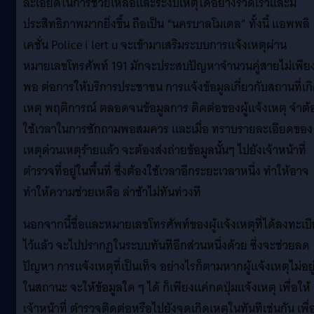
ละเอียดในการช่วยเหลือและระงับเหตุได้อย่างรวดเร็วและมี
ประสิทธิภาพมากยิ่งขึ้น ถือเป็น “นครบาลโมเดล” ทั้งนี้ แอพพลิ
เคชั่น Police i lert u จะเข้ามาเสริมระบบการแจ้งเหตุผ่าน
หมายเลขโทรศัพท์ 191 มักจะประสบปัญหาจำนวนคู่สายไม่เพีย
พอ ต่อการให้บริการประชาชน การแจ้งข้อมูลเกี่ยวกับสถานที่เก
เหตุ พฤติการณ์ ตลอดจนข้อมูลการ ติดต่อของผู้แจ้งเหตุ จำต้
ใช้เวลาในการซักถามพอสมควร และเมื่อ ทราบรายละเอียดของ
เหตุด่วนเหตุร้ายแล้ว จะต้องส่งถ่ายข้อมูลนั้นๆ ไปยังเจ้าหน้าที่
ตำรวจที่อยู่ในพื้นที่ ซึ่งต้องใช้เวลาอีกระยะเวลาหนึ่ง ทำให้อาจ
ทำให้ความช่วยเหลือ ล่าช้าไม่ทันท่วงที
นอกจากนี้ชื่อและหมายเลขโทรศัพท์ของผู้แจ้งเหตุที่ได้ลงทะเบ
ไว้แล้ว จะไปปรากฏในระบบทันทีอีกส่วนหนึ่งด้วย ซึ่งจะช่วยลด
ปัญหา การแจ้งเหตุที่เป็นเท็จ อย่างไรก็ตามหากผู้แจ้งเหตุไม่อยู
ในสถานะ จะให้ข้อมูลใด ๆ ได้ ก็เพียงแค่กดปุ่มแจ้งเหตุ เพื่อให้
เจ้าหน้าที่ ตำรวจติดต่อหรือไปยังจุดเกิดเหตุในทันทีเช่นกัน เพื่