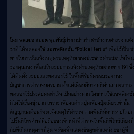
โดย
พล.ต.อ.สมยศ
พุ่มพันธุ์ม่วง
กล่าวว่า สำนักงานตำรวจ แห่ง
ชาติ ได้ทดลองใช้
แอพพลิเคชั่น “Police i lert u”
เพื่อใช้เป็น ช
ทางในการรับแจ้งเหตุด่วนเหตุร้าย ของประชาชผ่านสมาร์ทโฟน
ของคุณเอง เพื่อเสริมระบบการแจ้งผ่านเหตุร้ายผ่านทาง 191 ซึ่
ได้ติดตั้ง ระบบและทดลองใช้ ในพื้นที่รับผิดชอบของ กอง
บัญชาการตำรวจนครบาล ตั้งแต่เดือนมีนาคมที่ผ่านมา ผลการ
ทดลองใช้ประสบผลสำเร็จ เป็นอย่างมาก โดยการใช้แอพลิเคชั่น
ก็ไม่ใช่เรื่องยุ่งยาก เพราะ เพียงแค่กดปุ่มเพียงปุ่มเดียวเท่านั้น
สัญญาณเตือนก็จะแจ้งเหตุให้ตำรวจ ตามพื่นที่นั้นๆทราบโดยก
ไปขึ้นที่โทรศัพท์มือถือของเจ้าหน้าที่ตำรวจในพื้นที่ที่ไกล้เคียงที่
กับที่เกิดเหตุมากที่สุด พร้อมทั้งแสดงข้อมูลตำแหน่ง ของผู้ที่