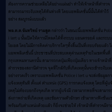
ต้องการความช่วยเหลือได้อย่างแม่นยำ ทำให้เจ้าหน้าที่ตำรวจ
สามารถมาระงับเหตุได้ทันท่วงที โดยแอพลิเคชั่นนี้นั้นได้ทำไว้
อย่าง สมบูรณ์แบบแล้ว
พล.ต.ต.ฉันทวิทย์ รามสูต
กล่าวว่า ในขณะนี้แอพพลิเคชั่น Poli
i lert u นั้นเปิดให้ดาวน์โหลดได้ทั้งระบบ แอนดรอยด์ และระบ
โอเอส โดยไม่มีการคิดค่าบริการใดๆทั้งสิ้นเป็นที่เรยบร้อยแล้ว 
แอพพลิเคชั่นนี้ ประชาชนที่ประสบเหตุด่วนเหตุร้ายในเขตพื้นที่
กรุงเทพมหานครนั้น สามารถกดปุ่มเพียงปุ่มเดียว ทางเจ้าหน้าที่
ตำรวจของสถานีตำรวจ จุดที่ใกล้กับที่เกิดเหตุนั้นจะเข้าระงับเห
อย่างรวดเร็ว เพราะแอพพลิเคชั่น Police i lert u จะส่งข้อมูลก
แจ้งเหตุทันที ตั้งแต่ ตำแหน่ง (GPS) การกดแจ้งเหตุ โดยที่ผู้แจ
เหตุไม่ต้องบอกถึงจุดเกิด หากผู้แจ้งมี เวลามากพอที่จะสามาร
ส่งภาพถ่ายที่เกิดเหตุ และข้อความตัวอักษร เข้ามาทางฟังชั่นแ
พร้อมกับตำแหน่งด้วยแล้ว ก็ยิ่งจะช่วยให้ เจ้าหน้าที่ตำรวจมีรา