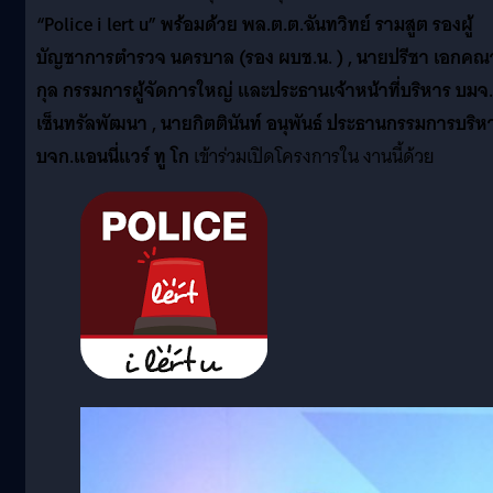
“Police i lert u”
พร้อมด้วย พล.ต.ต.ฉันทวิทย์ รามสูต รองผู้
บัญชาการตำรวจ นครบาล (รอง ผบช.น. ) , นายปรีชา เอกคณ
กุล กรรมการผู้จัดการใหญ่ และประธานเจ้าหน้าที่บริหาร บมจ.
เซ็นทรัลพัฒนา , นายกิตตินันท์ อนุพันธ์ ประธานกรรมการบริห
บจก.แอนนี่แวร์ ทู โก
เข้าร่วมเปิดโครงการใน งานนี้ด้วย