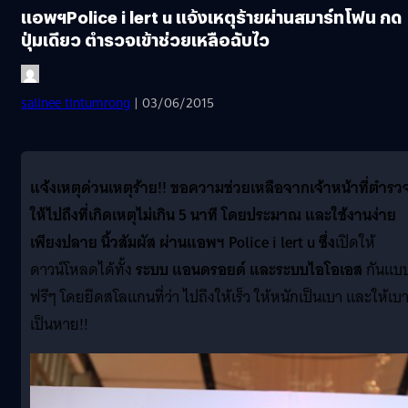
แอพฯPolice i lert u แจ้งเหตุร้ายผ่านสมาร์ทโฟน กด
ปุ่มเดียว ตำรวจเข้าช่วยเหลือฉับไว
salinee tintumrong
| 03/06/2015
แจ้งเหตุ
ด่วนเหตุร้าย
!! ขอความช่วยเหลือ
จากเจ้าหน้าที่ตำรว
ให้
ไปถึงที่เกิดเหตุไม่เกิน 5
นาที โดยประมาณ
และใช้งานง่าย
เพียงปลาย นิ้วสัมผัส
ผ่านแอพ
ฯ
Police i lert u
ซึ่ง
เปิดให้
ดาวน์โหลดได้ทั้ง
ระบบ แอนดรอยด์ และระบบไอโอเอส
กันแบ
ฟรีๆ โดยยึดสโลแกนที่ว่า ไปถึงให้เร็ว ให้หนักเป็นเบา และให้เบ
เป็นหาย!!