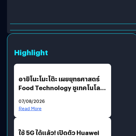
Highlight
อายิโนะโมะโต๊ะ เผยยุทธศาสตร์
Food Technology ชูเทคโนโลยี
“AminoScience” เจาะอินไซต์ผู้
07/08/2026
บริโภคและ B2B
Read More
ใช้ 5G ได้แล้ว! เปิดตัว Huawei