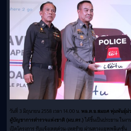
วันที่ 3 มิถุนายน 2558 เวลา 14.00 น.
พล.ต.อ.สมยศ พุ่มพันธุ์ม่
ผู้บัญชาการตำรวจแห่งชาติ (ผบ.ตร.)
ได้ขึ้นเป็นประธาน ในงา
เปิดโครงการ รับแจ้งเหตุด่วน-เหตุร้าย ผ่านทางแอพพลิเคชั่น