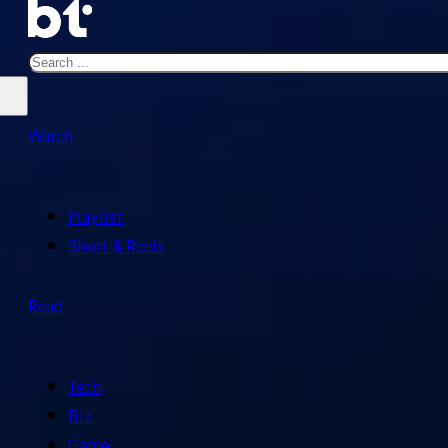
Search
Watch
Playlist
Short & Reels
Read
Tech
Biz
Game