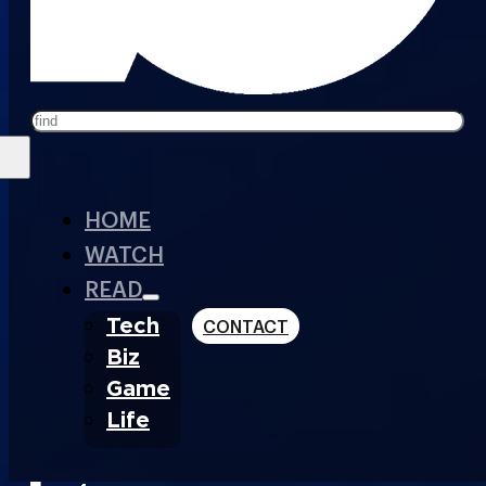
Search
HOME
WATCH
READ
Tech
CONTACT
Biz
Game
Life