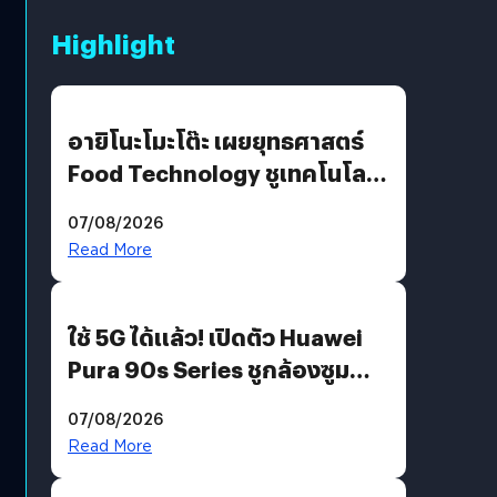
Highlight
อายิโนะโมะโต๊ะ เผยยุทธศาสตร์
Food Technology ชูเทคโนโลยี
“AminoScience” เจาะอินไซต์ผู้
07/08/2026
บริโภคและ B2B
Read More
ใช้ 5G ได้แล้ว! เปิดตัว Huawei
Pura 90s Series ชูกล้องซูม
200 MP ในรุ่นท็อป
07/08/2026
Read More