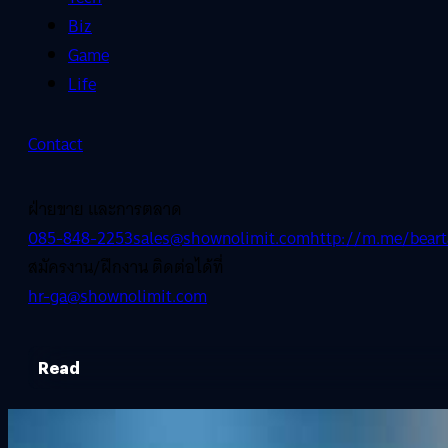
Biz
Game
Life
Contact
ฝ่ายขาย และการตลาด
085-848-2253
sales@shownolimit.com
http://m.me/beart
สมัครงาน/ฝึกงาน ติดต่อได้ที่
hr-ga@shownolimit.com
Read