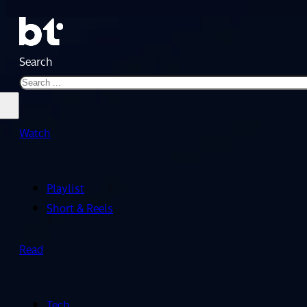
Search
Watch
Playlist
Short & Reels
Read
Tech