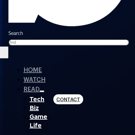
Search
HOME
WATCH
READ
Tech
CONTACT
Biz
Game
Life