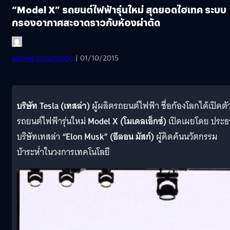
“Model X” รถยนต์ไฟฟ้ารุ่นใหม่ สุดยอดไฮเทค ระบบ
กรองอากาศสะอาดราวกับห้องผ่าตัด
salinee tintumrong
| 01/10/2015
บริษัท
Tesla (
เทสล่า
)
ผู้ผลิตรถยนต์ไฟฟ้า ชื่อก้องโลกได้เปิดตั
รถยนต์ไฟฟ้ารุ่นใหม่
Model X (
โมเดลเอ็กซ์)
เปิดเผยโดย ประธ
บริษัทเทสล่า
“
Elon Musk” (
อีลอน มัสก์
)
ผู้คิดค้นนวัตกรรม
บ้าระห่ำในวงการเทคโนโลยี