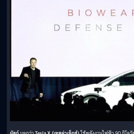
มัสก์
บอกว่า
Tesla X (
เทสล่าเอ็กซ์
)
ใช้พลังงานไฟฟ้า
90
กิโลวั