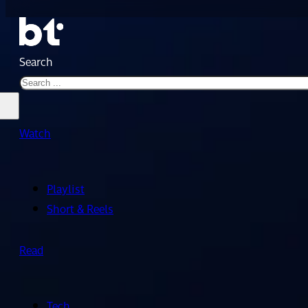
Search
Watch
Playlist
Short & Reels
Read
Tech