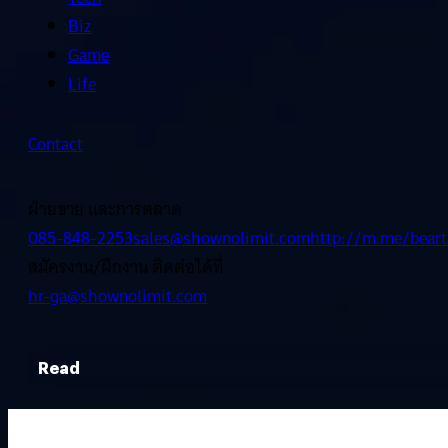
Biz
Game
Life
Contact
ฝ่ายขาย และการตลาด
085-848-2253
sales@shownolimit.com
http://m.me/beart
สมัครงาน/ฝึกงาน ติดต่อได้ที่
hr-ga@shownolimit.com
Read