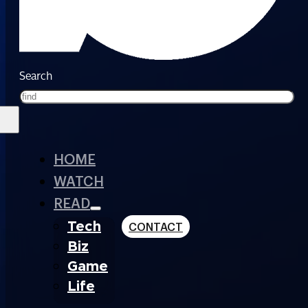
Search
HOME
WATCH
READ
Tech
CONTACT
Biz
Game
Life