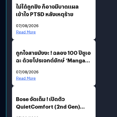
ไม่ได้ถูกยิง ก็อาจมีบาดแผล
เข้าใจ PTSD หลังเหตุร้าย
07/08/2026
Read More
ถูกใจสายมังงะ ! ฉลอง 100 ปีชูเอ
ฉะ ด้วยโปรเจกต์ยักษ์ ‘Manga
Million’ เปิดให้อ่านฟรี 1 ล้านหน้า
07/08/2026
มีภาษาไทยด้วย
Read More
Bose จัดเต็ม ! เปิดตัว
QuietComfort (2nd Gen)
ฟีเจอร์ใหม่เพียบ แต่ราคาเดิม