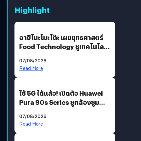
Highlight
อายิโนะโมะโต๊ะ เผยยุทธศาสตร์
Food Technology ชูเทคโนโลยี
“AminoScience” เจาะอินไซต์ผู้
07/08/2026
บริโภคและ B2B
Read More
ใช้ 5G ได้แล้ว! เปิดตัว Huawei
Pura 90s Series ชูกล้องซูม
200 MP ในรุ่นท็อป
07/08/2026
Read More