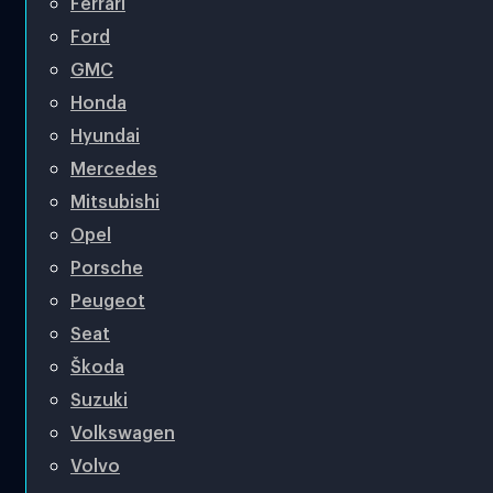
Ferrari
Ford
GMC
Honda
Hyundai
Mercedes
Mitsubishi
Opel
Porsche
Peugeot
Seat
Škoda
Suzuki
Volkswagen
Volvo