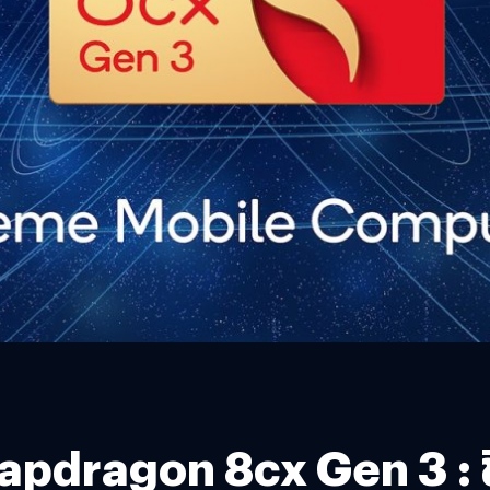
pdragon 8cx Gen 3 : ชิ