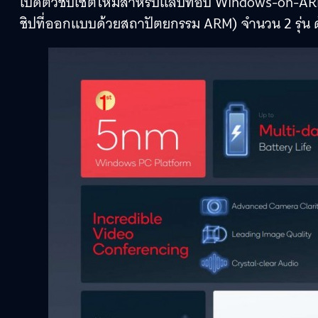
เปิดตัวชิปเซตใหม่สำหรับแล็ปท็อป Windows-on-ARM
ชิปที่ออกแบบด้วยสถาปัตยกรรม ARM) จำนวน 2 รุ่น ด้ว