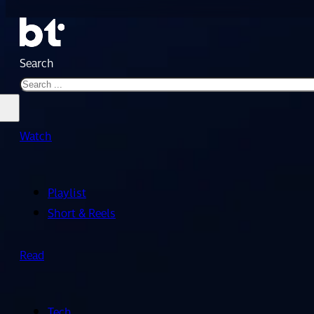
Search
Watch
Playlist
Short & Reels
Read
Tech