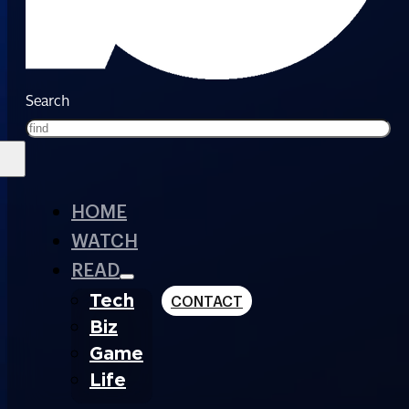
Search
HOME
WATCH
READ
Tech
CONTACT
Biz
Game
Life