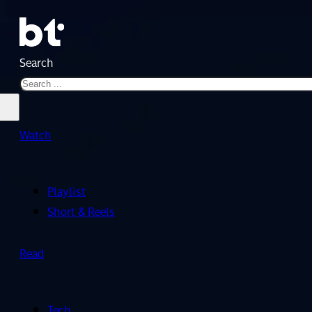
Search
Watch
Playlist
Short & Reels
Read
Tech