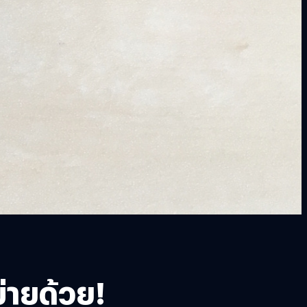
่ายด้วย!