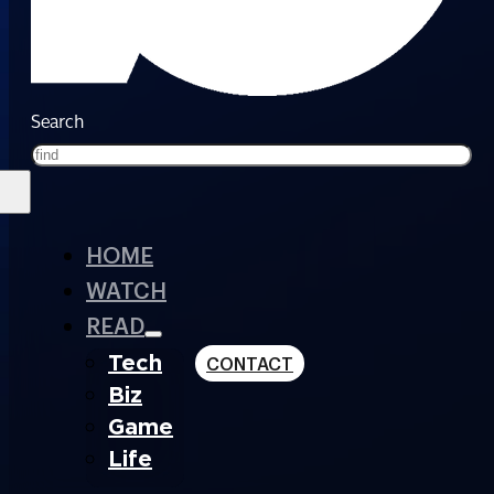
Search
HOME
WATCH
READ
Tech
CONTACT
Biz
Game
Life