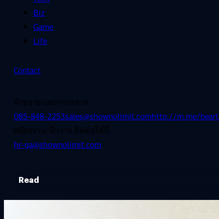
Biz
Game
Life
Contact
ฝ่ายขาย และการตลาด
085-848-2253
sales@shownolimit.com
http://m.me/beart
สมัครงาน/ฝึกงาน ติดต่อได้ที่
hr-ga@shownolimit.com
Read