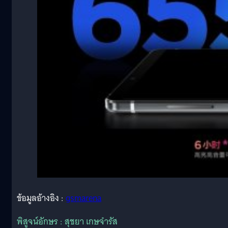
ข้อมูลอ้างอิง :
gsmarena
พิสูจน์อักษร : สุชยา เกษจำรัส