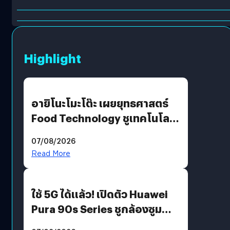
Highlight
อายิโนะโมะโต๊ะ เผยยุทธศาสตร์
Food Technology ชูเทคโนโลยี
“AminoScience” เจาะอินไซต์ผู้
07/08/2026
บริโภคและ B2B
Read More
ใช้ 5G ได้แล้ว! เปิดตัว Huawei
Pura 90s Series ชูกล้องซูม
200 MP ในรุ่นท็อป