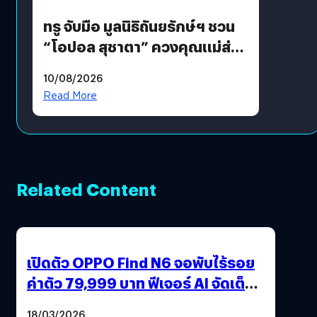
ทรู จับมือ มูลนิธิถันยรักษ์ฯ ชวน
“โอปอล สุชาตา” ควงคุณแม่ส่ง
ต่อแคมเปญ “เต้าต้องตรวจ”
10/08/2026
เติมเต็มความหมายวันแม่ปีนี้
Read More
Related Content
เปิดตัว OPPO Find N6 จอพับไร้รอย
ค่าตัว 79,999 บาท ฟีเจอร์ AI จัดเต็ม
แถมปากกา OPPO AI Pen ให้มาด้วย
18/03/2026