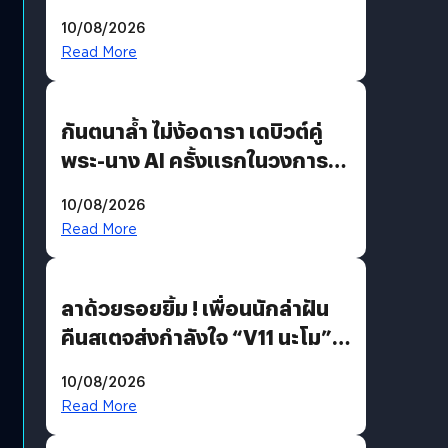
Maps ใส่ Gemini AI แชตบอตที่
10/08/2026
คุยกับแผนที่ได้แล้ว
Read More
กันตนาล้ำ ไม่ง้อดารา เดบิวต์คู่
พระ-นาง AI ครั้งแรกในวงการ
บันเทิงไทย !
10/08/2026
Read More
ลาด้วยรอยยิ้ม ! เพื่อนนักล่าฝัน
คืนสเตจส่งกำลังใจ “V11 นะโม”
ยุติฝันสัปดาห์ที่ 9 ท่ามกลางความ
10/08/2026
รักแน่นฮอลล์
Read More