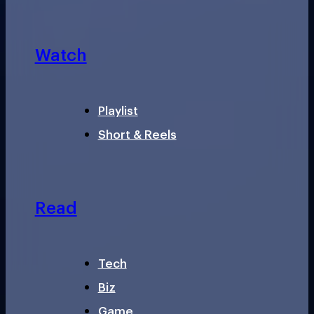
Watch
Playlist
Short & Reels
Read
Tech
Biz
Game