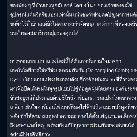
ของน้อง ๆ ที่บ้านเองทุกสัปดาห์ โดย 3 ใน 5 ของเจ้าของจะใช้
อุปกรณ์แค่หวีหรือแปรงเท่านั้น แน่นอนว่าช่วยลดปัญหาการผล
ขนทิ้งไว้ทั่วบ้านแต่ยังไม่สามารถกำจัดอนุภาคต่าง ๆ ที่หลงเหลื
บนตัวของสมาชิกขนปุยของคุณได้
การออกแบบแถบแปรงใหม่นี้ได้รับแรงบันดาลใจมาจาก
เทคโนโลยีการใช้หวีช่วยลดผมพันกัน (De-tangling Comb) ขอ
Dyson โดยแถบแปรงประกอบด้วยซี่กำจัดเส้นขน 56 ซี่ที่วางอง
มาเพื่อปัดเส้นขนในทุกรูปแบบไปสู่ท่อดูดฝุ่นโดยตรง องค์ประ
อันสมบูรณ์ที่ประกอบด้วยซี่โพลีคาร์บอเนต ขนแปรงไนลอนทรง
เกลียว เส้นใยคาร์บอนไฟเบอร์ที่ลดไฟฟ้าสถิต และพลังดูดที่ทร
พลัง ทำให้สามารถดูดทำความสะอาดได้ตั้งแต่ฝุ่นขนาดเล็กจน
ถึงเศษขนาดใหญ่ พร้อมยังแก้ปัญหาการม้วนพันของเส้นขนได้
อย่างมีประสิทธิภาพ