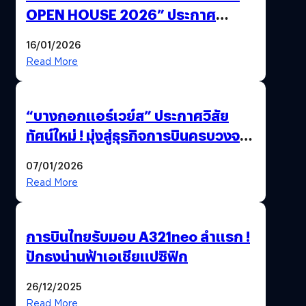
OPEN HOUSE 2026” ประกาศ
ทิศทางกลยุทธ์ยุค AI มุ่งสู่เป้าหมายราย
16/01/2026
ได้ 53,000 ล้านบาท
Read More
“บางกอกแอร์เวย์ส” ประกาศวิสัย
ทัศน์ใหม่ ! มุ่งสู่ธุรกิจการบินครบวงจร
สู่การเติบโตอย่างยั่งยืน เพื่อโลกและ
07/01/2026
สังคม
Read More
การบินไทยรับมอบ A321neo ลำแรก !
ปักธงน่านฟ้าเอเชียแปซิฟิก
26/12/2025
Read More