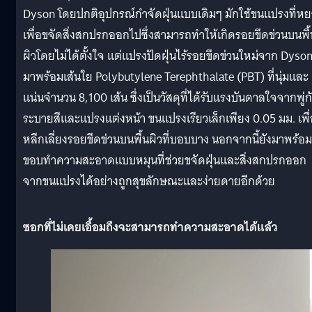
Dyson โดยปกติอุปกรณ์กำจัดฝุ่นแบบเดิมๆ มักใช้ขนแปรงที่ห
เพื่อขจัดสิ่งสกปรกออกไปซึ่งสามารถทำให้เกิดรอยขีดข่วนบนพื้
ผิวโดยไม่ได้ตั้งใจ แต่แปรงปัดฝุ่นไร้รอยขีดข่วนใหม่จาก Dyso
มาพร้อมเส้นใย Polybutylene Terephthalate (PBT) ที่นุ่มและ
แน่นจำนวน 8,100 เส้น ซึ่งเป็นวัสดุที่ได้รับแรงบันดาลใจจากพู่ก
ระบายสีและแปรงแต่งหน้า ขนแปรงเรียวเล็กเพียง 0.05 มม. เพื่
หลีกเลี่ยงรอยขีดข่วนบนพื้นผิวที่บอบบาง นอกจากนี้ยังมาพร้อม
ขอบทำความสะอาดแบบหมุนที่ช่วยขจัดฝุ่นและสิ่งสกปรกออก
จากขนแปรงได้อย่างถูกสุขลักษณะและง่ายดายอีกด้วย
ซอกที่ไม่เคยเอื้อมถึงจะสามารถทำความสะอาดได้แล้ว