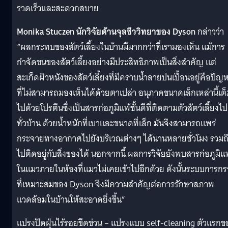
รวดเร็วและสะดวกสบาย
Monika Stuczen นักวิจัยด้านจุลชีววิทยาของ Dyson
กล่าวว่า
“ผลกระทบของสัตว์เลี้ยงในบ้านมีมากกว่าที่เรามองเห็น แม้การ
กำจัดขนของสัตว์เลี้ยงอย่างมีประสิทธิภาพเป็นสิ่งสำคัญ แต่
สะเก็ดผิวหนังของสัตว์เลี้ยงที่มีคราบน้ำลายปนเปื้อนอยู่คือปัญ
ที่ไม่สามารถมองเห็นได้ด้วยตาเปล่า อนุภาคขนาดเล็กเหล่านี้เต็
ไปด้วยโปรตีนซึ่งเป็นสารก่อภูมิแพ้ชั้นดีที่ติดตามตัวสัตว์เลี้ยงไป
ทั่วบ้าน ด้วยน้ำหนักที่เบาและขนาดที่เล็ก มันจึงสามารถแพร่
กระจายทางอากาศไปยังบริเวณต่างๆ ได้นานหลายชั่วโมง รวมถ
ไปติดอยู่กับสิ่งของได้ นอกจากนี้ ผลการวิจัยยังพบสารก่อภูมิแ
ในแมวภายในห้องที่แมวไม่เคยเข้าไปอีกด้วย ดังนั้นระบบการก
ที่เหมาะสมของ Dyson จึงมีความสำคัญต่อการรักษาสภาพ
แวดล้อมในบ้านให้สะอาดยิ่งขึ้น”
แปรงปัดฝุ่นไร้รอยขีดข่วน – แปรงแบบ self-cleaning ตัวแรกข