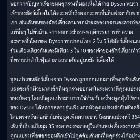
นอกจากปัญหาเรื่องขนหลุดร่วงที่มองเห็นได้ง่าย Dyson พบว่า
เจ้าของสัตว์เลี้ยงไม่ได้ตระหนักถึงผลกระทบอื่นที่แฝงมากับพว
เขา เช่นเส้นขนของสัตว์เลี้ยงสามารถนำละอองเกสรและสารก่อภ
แพ้อื่นๆ ไปทั่วบ้าน จากผลการสำรวจพฤติกรรมการทำความ
สะอาดทั่วโลกของ Dyson พบว่าคนไทย 2 ใน 5 ให้สัตว์เลี้ยงนอ
ร่วมเตียงเดียวกันและมีเพียง 3 ใน 10 ของเจ้าของสัตว์เลี้ยงเท่าน
ที่ทราบว่าตัวไรฝุ่นสามารถอาศัยอยู่บนสัตว์เลี้ยงได้
ชุดแปรงขนสัตว์เลี้ยงจาก Dyson ถูกออกแบบมาเพื่อดูดจับเส้
และสะเก็ดผิวขนาดเล็กที่หลุดร่วงออกมาในระหว่างที่คุณแปรง
ของน้องๆ โดยหัวดูดแปรงสามารถใช้ร่วมกับเครื่องดูดฝุ่นไร้สา
ของ Dyson ได้หลากหลายรุ่นเพียงต่อหัวดูดแปรงเข้ากับตัวเครื
โดยตรงหรือต่อเข้ากับท่อดูดเพิ่มความยาว โดยขนแปรงหวี 364
เส้น ที่เอียงเป็นมุม 35 องศาจะงอมาอยู่ในตำแหน่งตั้งตรงขณะที
คุณแปรงเพื่อซอกซอนลึกเข้าไปดูดจับเส้นขนที่หลุดร่วงได้อย่าง