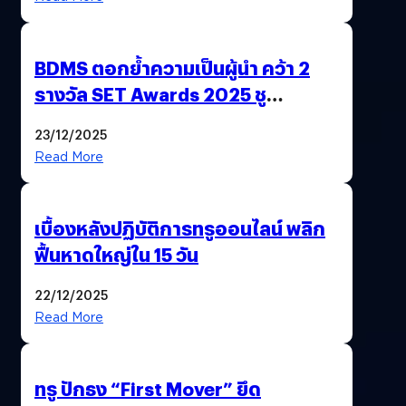
BDMS ตอกย้ำความเป็นผู้นำ คว้า 2
รางวัล SET Awards 2025 ชู
นวัตกรรม AI “BURT” ปฏิวัติระบบ
23/12/2025
สุขภาพไทยสู่ความยั่งยืน
Read More
เบื้องหลังปฏิบัติการทรูออนไลน์ พลิก
ฟื้นหาดใหญ่ใน 15 วัน
22/12/2025
Read More
ทรู ปักธง “First Mover” ยึด