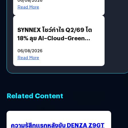
AGI
Read More
SYNNEX โชว์กำไร Q2/69 โต
18% ลุย AI–Cloud–Green
Energy สร้างฐาน Recurring
06/08/2026
Revenue เร่งเครื่อง New
Read More
Growth Engine พร้อมจ่าย
ปันผล 0.10 บาท/หุ้น
Related Content
ความรู้สึกแรกหลังขับ DENZA Z9GT