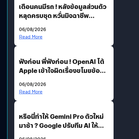
เตือนคนมีรถ ! หลังข้อมูลส่วนตัว
หลุดครบชุด หวั่นมิจฉาชีพ
สวมรอย ล่าสุดพบแล้วเกิดจาก
06/08/2026
รหัสผ่านหลุด ไม่ใช่แฮกเกอร์
Read More
ฟังก่อน พี่ฟังก่อน ! OpenAI โต้
Apple เข้าใจผิดเรื่องขโมยข้อมูล
อีกฝั่งไม่ตอบโต้ แต่ฟ้องต่อ
06/08/2026
Read More
หรือนี่ทำให้ Gemini Pro ตัวใหม่
มาช้า ? Google ปรับทีม AI ให้
Demis Hassabis ลุยพัฒนา
06/08/2026